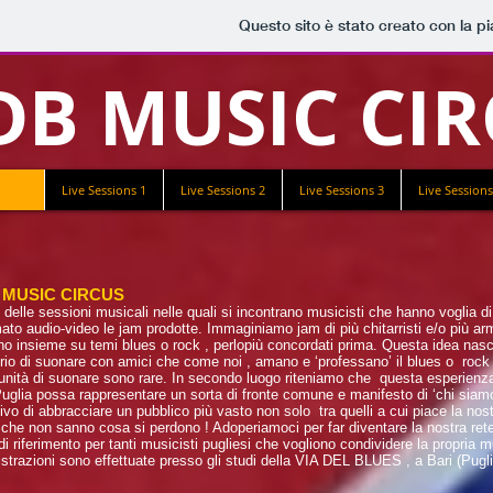
Questo sito è stato creato con la p
DB MUSIC CI
Live Sessions 1
Live Sessions 2
Live Sessions 3
Live Sessions
MUSIC CIRCUS
 delle sessioni musicali nelle quali si incontrano musicisti che hanno voglia d
mato audio-video le jam prodotte. Immaginiamo jam di più chitarristi e/o più a
o insieme su temi blues o rock , perlopiù concordati prima. Questa idea nasce 
rio di suonare con amici che come noi , amano e ‘professano’ il blues o rock o
unità di suonare sono rare. In secondo luogo riteniamo che questa esperienza 
Puglia possa rappresentare un sorta di fronte comune e manifesto di ‘chi sia
ttivo di abbracciare un pubblico più vasto non solo tra quelli a cui piace la 
 che non sanno cosa si perdono ! Adoperiamoci per far diventare la nostra 
di riferimento per tanti musicisti pugliesi che vogliono condividere la propria 
istrazioni sono effettuate presso gli studi della VIA DEL BLUES , a Bari (Puglia