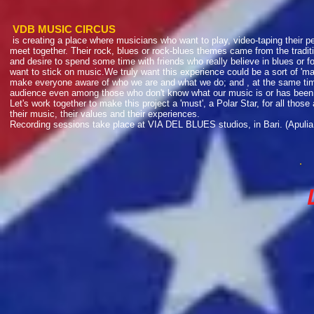
VDB MUSIC CIRCUS
is creating a place where musicians who want to play, video-taping their 
meet together. Their rock, blues or rock-blues themes came from the tradit
and desire to spend some time with friends who really believe in blues or fo
want to stick on music.We truly want this experience could be a sort of 'man
make everyone aware of who we are and what we do; and , at the same time
audience even among those who don't know what our music is or has been
Let's work together to make this project a 'must', a Polar Star, for all tho
their music, their values and their experiences.
Recording sessions take place at VIA DEL BLUES studios, in Bari. (Apulia,
Li